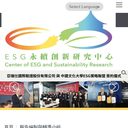
跳
Powered by
Translate
到
主
要
內
容
區
首頁
報告編制與輔導小組