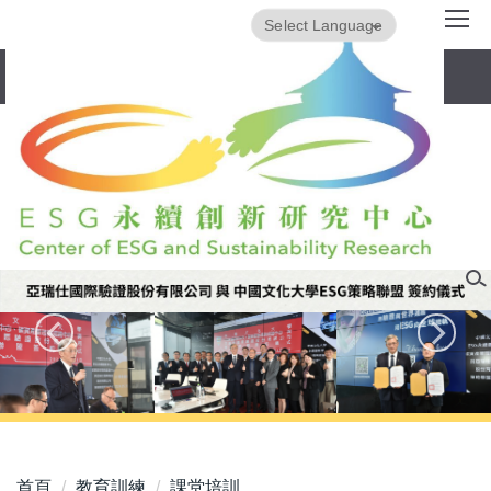
跳
Powered by
Translate
到
主
要
內
容
區
首頁
教育訓練
課堂培訓