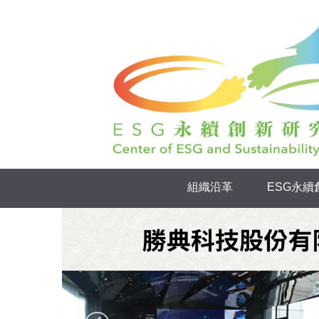
跳
到
主
要
內
容
區
組織沿革
ESG永