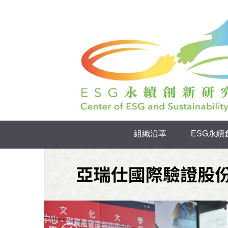
跳
到
主
要
內
容
區
組織沿革
ESG永