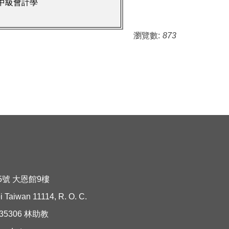
中級會計學
瀏覽數:
873
5號 大恩館9樓
 Taiwan 11114, R. O. C.
機35306 林助教