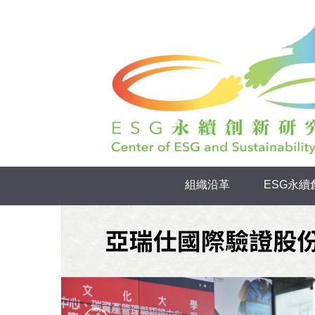
跳
到
主
要
內
容
區
組織沿革
ESG永