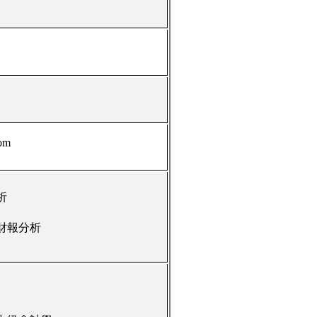
om
析
財報分析